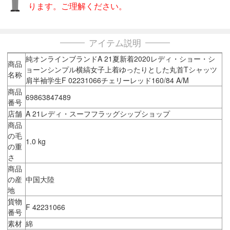
ります。ご理解ください。
アイテム説明
純オンラインブランドA 21夏新着2020レディ・ショー・シ
商品
ョーンシンプル横縞女子上着ゆったりとした丸首Tシャッツ
名称
肩半袖学生F 02231066チェリーレッド160/84 A/M
商品
69863847489
番号
店舗
A 21レディ・スーフフラッグシップショップ
商品
の毛
1.0 kg
の重
さ
商品
の産
中国大陸
地
貨物
F 42231066
番号
素材
綿