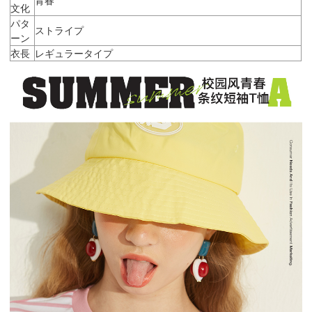
文化
パタ
ストライプ
ーン
衣長
レギュラータイプ