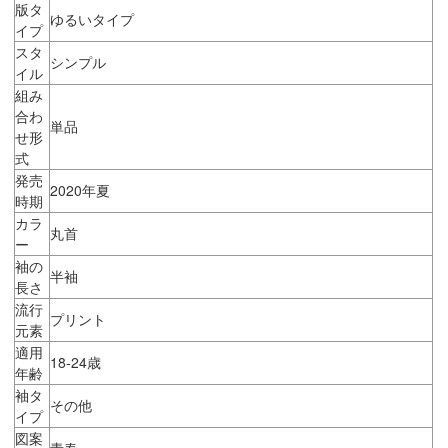
版タ
ゆるいタイプ
イプ
スタ
シンプル
イル
組み
合わ
単品
せ形
式
発売
2020年夏
時期
カラ
丸首
ー
袖の
半袖
長さ
流行
プリント
元素
適用
18-24歳
年齢
袖タ
その他
イプ
図案
青春