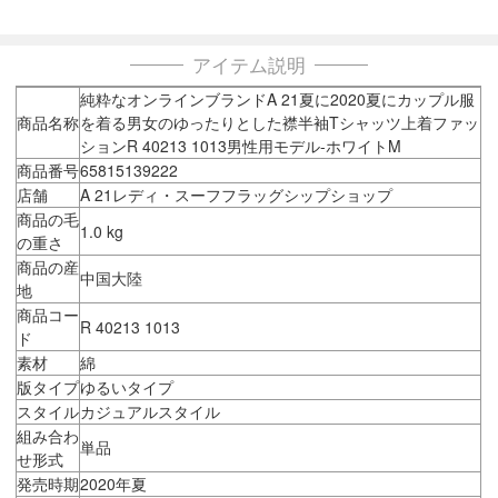
アイテム説明
純粋なオンラインブランドA 21夏に2020夏にカップル服
商品名称
を着る男女のゆったりとした襟半袖Tシャッツ上着ファッ
ションR 40213 1013男性用モデル-ホワイトM
商品番号
65815139222
店舗
A 21レディ・スーフフラッグシップショップ
商品の毛
1.0 kg
の重さ
商品の産
中国大陸
地
商品コー
R 40213 1013
ド
素材
綿
版タイプ
ゆるいタイプ
スタイル
カジュアルスタイル
組み合わ
単品
せ形式
発売時期
2020年夏