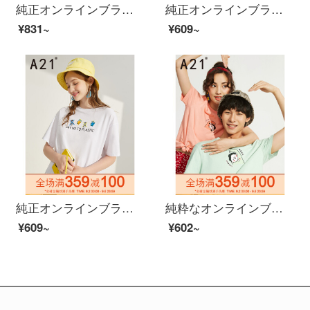
純正オンラインブランドA 21秋冬新着レイディ・スーフファッション上着にカーディガン刺繍弾力保温ハーフネック女性長袖TシャツR 49423109暗ピンク165/88 A/L
純正オンラインブランドA 21レディ・シフが肩の半袖Tシャッツを緩く挿し込んで2020夏に、色文字プリントの上着を新着しています。夏服F 02231138特白155/80 A/S
¥831~
¥609~
純正オンラインブランドA 21レディ・シフ2020夏にはゆったりした半袖Tシャッツを着用した爽やかなアルファベットプリント上着夏服F 02231049特白155/80 A/S
純粋なオンラインブランドA 21夏には、2020ファッションの百合トップスと男女Tシャツーの丸首半袖シャツを新たに着用します。カップル服は、甘いカップル服R 4021213222男性用です。浅粉緑L。
¥609~
¥602~