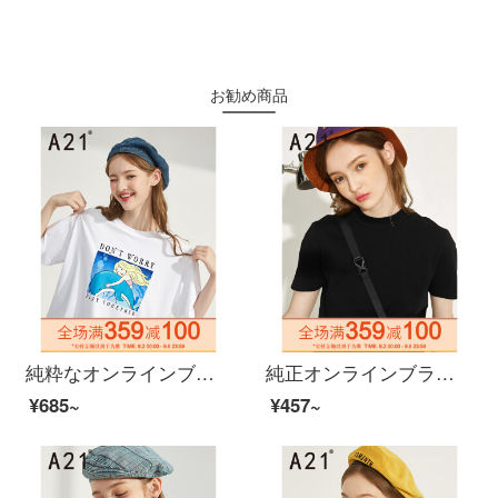
お勧め商品
純粋なオンラインブランドA 21夏には、2020レディ・スーフを新着しています。
純正オンラインブランドA 21夏新着2020レディスファン純色女性修身上着半高襟半袖Tシャガール服百選F 46231067黒155/80 A/S
¥685~
¥457~