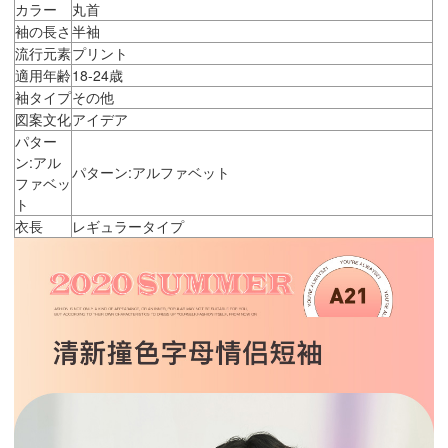
カラー
丸首
袖の長さ
半袖
流行元素
プリント
適用年齢
18-24歳
袖タイプ
その他
図案文化
アイデア
パター
ン:アル
パターン:アルファベット
ファベッ
ト
衣長
レギュラータイプ