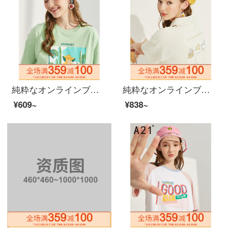
純粋なオンラインブランドA 21夏に、2020レディ・スーフを新着しています。ファッションプリントの女性上着がゆったりしていて、Tシャッツが肩に落ちます。半袖の女性F 42231094粉緑165/88 A/L
純粋なオンラインブランドA 21夏に、2020レディ・スーフを新着しています。ファッション少女Tシャッツがゆったりと肩に落ちてきます。半袖プルオーバーの女性ポロシャツF 4 02231115浅ka其160/84 A/M
¥609~
¥838~