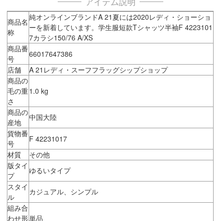
アイテム説明
純オンラインブランドA 21夏には2020レディ・ショーショ
商品名
ーを新着しています。学生服短款Tシャッツ半袖F 4223101
称
7カラシ150/76 A/XS
商品番
66017647386
号
店舗
A 21レディ・スーフフラッグシップショップ
商品の
毛の重
1.0 kg
さ
商品の
中国大陸
産地
貨物番
F 42231017
号
材質
その他
版タイ
ゆるいタイプ
プ
スタイ
カジュアル、シンプル
ル
組み合
わせ形
単品