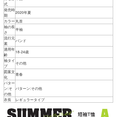
式
発売時
2020年夏
期
カラー
丸首
袖の長
半袖
さ
流行元
バンド
素
適用年
18-24歳
齢
袖タイ
その他
プ
図案文
青春
化
パター
ン:そ
パターン:その他
の他
衣長
レギュラータイプ