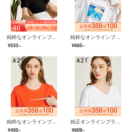
純粋なオンラインブランドA 21夏には、2020レディスフを着用しています。ピュアな色の女性半袖Tシャッツ修身気質ランタン袖トップスF 02231026黒165/88 A/L
純粋なオンラインブランドA 21夏には、2020レディ・スーフを新着しています。
¥533~
¥685~
純粋なオンラインブランドA 21夏に、2020レディ・スーフ・シンプル女性Tシャ・アルファベットプリントの女性Tシャツを新着しました。学生F 02231028新鮮なオレンジの155/80 A/S
純正オンラインブランドA 21夏2020レディ・スーフを新着しています。スリムVネックの上着はゆったりしています。女性半袖のシャツは純色TシャッツファッションF 42112075特白160/84 A/M
¥450~
¥609~