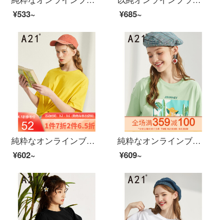
¥533~
¥685~
純粋なオンラインブランドA 21夏には2020レディ・スーフを新着しています。レディ・オンライン・ブランドA 21夏には学生用短袖TシャッツF 42231017カラシ150/76 A/XS
純粋なオンラインブランドA 21夏に、2020レディ・スーフを新着しています。ファッションプリントの女性上着がゆったりしていて、Tシャッツが肩に落ちます。半袖の女性F 42231094粉緑165/88 A/L
¥602~
¥609~