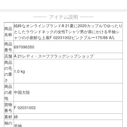
アイテム説明
純粋なオンラインブランドA 21夏に2020カップルでゆったり
商品
としたラウンドネックの女性Tシャツ男が肩にかける半袖シ
名称
ャツの小新鮮な上着F 02031002ピンクブルー175/88 A/L
商品
697096350
番号
店舗
A 21レディ・スーフフラッグシップショップ
商品
の毛
1.0 kg
の重
さ
商品
の産
中国大陸
地
貨物
F 02031002
番号
素材
綿
袖の
半袖