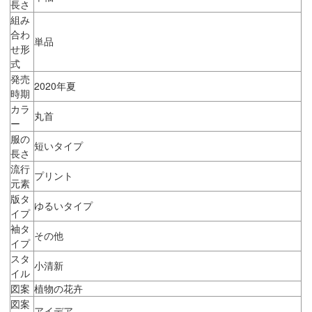
長さ
組み
合わ
単品
せ形
式
発売
2020年夏
時期
カラ
丸首
ー
服の
短いタイプ
長さ
流行
プリント
元素
版タ
ゆるいタイプ
イプ
袖タ
その他
イプ
スタ
小清新
イル
図案
植物の花卉
図案
アイデア