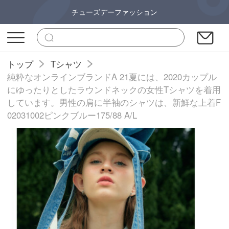
チューズデーファッション
トップ
Tシャツ
純粋なオンラインブランドA 21夏には、2020カップル
にゆったりとしたラウンドネックの女性Tシャツを着用
しています。男性の肩に半袖のシャツは、新鮮な上着F
02031002ピンクブルー175/88 A/L