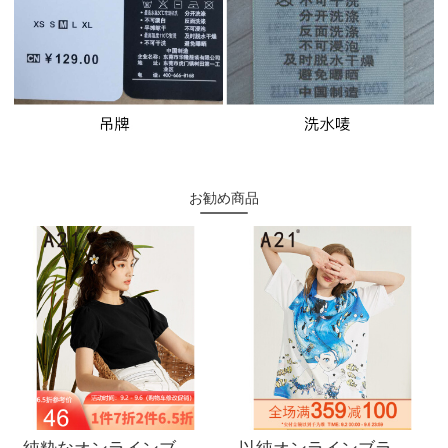
お勧め商品
純粋なオンラインブランドA 21夏には、2020レディスフを着用しています。ピュアな色の女性半袖Tシャッツ修身気質ランタン袖トップスF 02231026黒165/88 A/L
以純オンラインブランドA 21レディ・スーフフゆったり半袖Tシャッツ2020夏新作アニメ少女プリント女子夏服白い上着F 02231106特白155/80 A/S