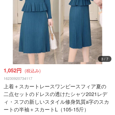
3
/
7
1,052円
(税込み)
16230920734117
上着＋スカートレースワンピースフィア夏の
二点セットのドレスの透けたシャツ2021レデ
ィ・スフの新しいスタイル修身気質a字のスカ
ートの半袖＋スカートL（105-15斤）