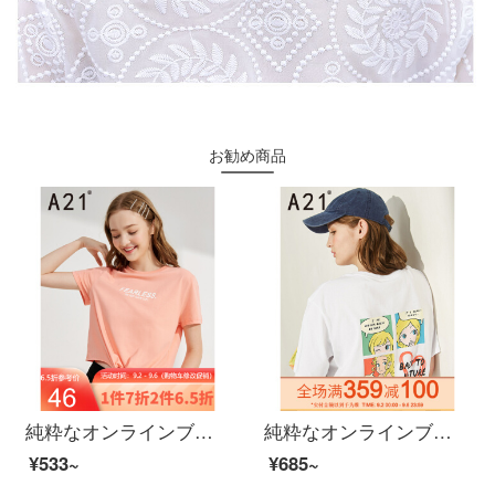
お勧め商品
純粋なオンラインブランドA 21夏には、2020レディスフを新着しています。ファッション百合女短款Tシャッツタートルネック学生服半袖シャツ青春F 42231063ピンクオレンジS
純粋なオンラインブランドA 21夏には、2020レディ・スーフファッション百合女上着を着用しています。ゆったりとした丸首が肩に落ちます。半袖の学生TシャッツF 42231058特白M
¥533~
¥685~