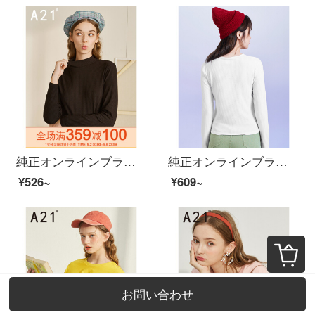
純正オンラインブランドA 21-2019秋に長袖Tシャツの女性半襟の基礎モデルニートストレッチ修身女史をベースにしたR 493231013黒XLです。
純正オンラインブランドA 21秋レイディ・スペフ・ショー2020新作ニット弾力修身Vネック甘美長袖シャツR 403231005特白S
¥526~
¥609~
お問い合わせ