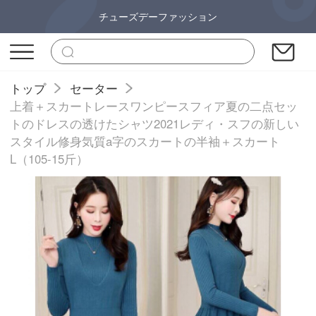
チューズデーファッション
トップ
セーター
上着＋スカートレースワンピースフィア夏の二点セッ
トのドレスの透けたシャツ2021レディ・スフの新しい
スタイル修身気質a字のスカートの半袖＋スカート
L（105-15斤）