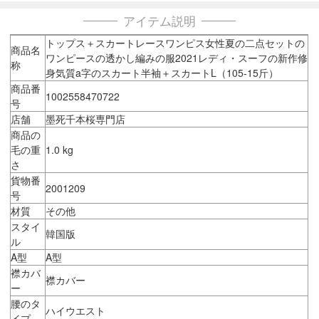
アイテム説明
トップス＋スカートレースワンピス女性夏の二点セットの
商品名
ワンピースの透かし編みの服2021レディ・スーフの新作修
称
身気質a字のスカート半袖＋スカートL（105-15斤）
商品番
1002558470722
号
店舗
墨死千本桜専門店
商品の
毛の重
1.0 kg
さ
貨物番
2001209
号
材質
その他
スタイ
韓国版
ル
A型
A型
襟カバ
襟カバー
ー
腰のタ
ハイウエスト
イプ