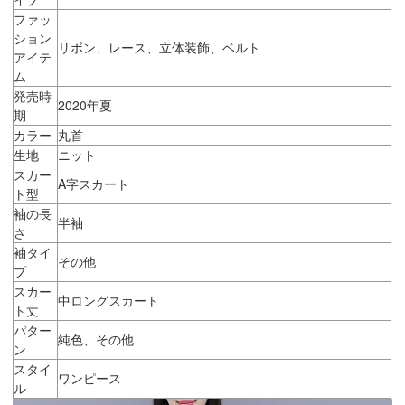
ファッ
ション
リボン、レース、立体装飾、ベルト
アイテ
ム
発売時
2020年夏
期
カラー
丸首
生地
ニット
スカー
A字スカート
ト型
袖の長
半袖
さ
袖タイ
その他
プ
スカー
中ロングスカート
ト丈
パター
純色、その他
ン
スタイ
ワンピース
ル