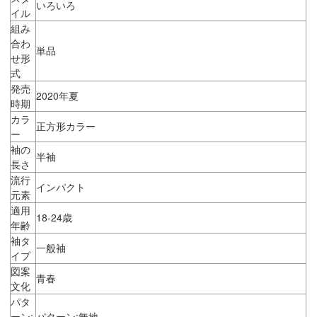
いろいろ
イル
組み
合わ
単品
せ形
式
発売
2020年夏
時期
カラ
正方形カラー
ー
袖の
半袖
長さ
流行
インパクト
元素
適用
18-24歳
年齢
袖タ
一般袖
イプ
図案
青春
文化
パタ
ーン:
パターン:無地