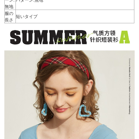
無地
服の
短いタイプ
長さ