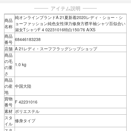
アイテム説明
純オンラインブランドA 21夏新着2020レディ・ショー・シ
商品
ョーファッション純色女性弾力修身方襟半袖シャツ百似合い
名称
淑女TシャツF 4 02231016特白150/76 A/XS
商品
68446183238
番号
店舗
A 21レディ・スーフフラッグシップショップ
商品
の毛
1.0 kg
の重
さ
商品
の産
中国大陸
地
貨物
F 42231016
番号
素材
ポリエステル
スタ
修身タイプ
イル
スタ