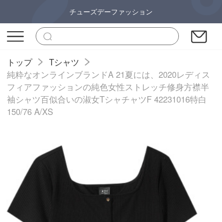
チューズデーファッション
トップ
Tシャツ
純粋なオンラインブランドA 21夏には、2020レディス
フィアファッションの純色女性ストレッチ修身方襟半
袖シャツ百似合いの淑女TシャチャツF 42231016特白
150/76 A/XS