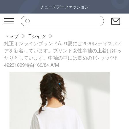
チューズデーファッション
トップ
Tシャツ
純正オンラインブランドA 21夏には2020レディスフィ
アを新着しています。プリント女性半袖の上着はゆっ
たりとしています。中袖の中には長めのTシャッツF
42231009特白160/84 A/M