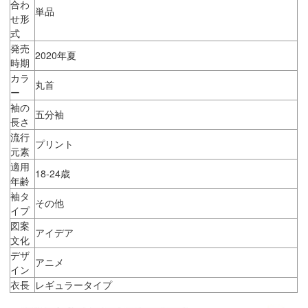
合わ
単品
せ形
式
発売
2020年夏
時期
カラ
丸首
ー
袖の
五分袖
長さ
流行
プリント
元素
適用
18-24歳
年齢
袖タ
その他
イプ
図案
アイデア
文化
デザ
アニメ
イン
衣長
レギュラータイプ