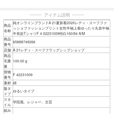
アイテム説明
純オンラインブランドA 21夏新着2020レディ・スーフファ
商品
ッショファッションプリント女性半袖上着ゆったり丸首中袖
名称
中長款TシャツF 4 02231009特白160/84 A/M
商品
65888749266
番号
店舗
A 21レディ・スーフフラッグシップショップ
商品
毛重
100.00 g
量
貨物
F 42231009
番号
素材
綿
版タ
ゆるいタイプ
イプ
スタ
学院風、レジャー、文芸
イル
組み