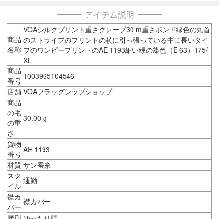
アイテム説明
VOAシルクプリント重さクレープ30 m重さポンド緑色の丸首
商品
のストライプのプリントの横に引っ張っている中に長いタイ
名称
プのワンピープリントのAE 1193細い緑の藻色（E 63）175/
XL
商品
1003965104546
番号
店舗
VOAフラッグシップショップ
商品
の毛
30.00 g
の重
さ
貨物
AE 1193
番号
材質
サン蚕糸
スタ
通勤
イル
襟カ
襟カバー
バー
腰型
ゆったり腰