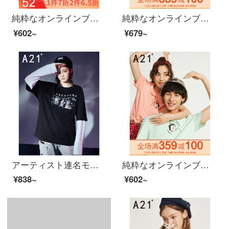
純粋なオンラインブランドA 21夏には2020レディ・スーフを新着しています。レディ・オンライン・ブランドA 21夏には学生用短袖TシャッツF 42231017カラシ150/76 A/XS
純粋なオンラインブランドA 21春2020年新着レディ・スファンのゆったりした長袖Tシャツーのカジュアルなアルファベットの打色プリントの上着R 401231024果緑150/76 A/XS
¥602~
¥679~
アーティスト連名モデルA 21秋には、2020ファッション百合男ゆったりTシャッツの丸首が肩の長袖にかかっている偽の上着F 0313131319黒170/84 A/Mが新たに登場します。
純粋なオンラインブランドA 21夏には、2020ファッションの百合トップスと男女Tシャツーの丸首半袖シャツを新たに着用します。カップル服は、甘いカップル服R 4021213222男性用です。浅粉緑L。
¥838~
¥602~