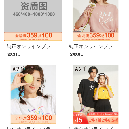
純正オンラインブランドA 21秋冬新着レイディ・スーフファッション上着にカーディガン刺繍弾力保温ハーフネック女性長袖TシャツR 49423109暗ピンク165/88 A/L
純正オンラインブランドA 21レディ・スーフ・ショーンのゆったりしたラウンドネック半袖Tシャッツ2020夏に新上着を着たキャラクタープリントカジュアル服F 02231091ダークピンク160/84 A/M
¥831~
¥685~
純正オンラインブランドA 21夏には2020レディスフィアを新着しています。プリント女性半袖の上着はゆったりとしています。中袖の中には長めのTシャッツF 42231009特白160/84 A/M
純粋なオンラインブランドA 21夏には、2020カップルのためのスポーツプリントTシャツを新たに着用します。