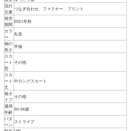
流行
つなぎ合わせ、ファスナー、プリント
元素
発売
2021年秋
期間
カラ
丸首
ー
袖の
半袖
長さ
スカ
ート
その他
型
スカ
ート
中ロングスカート
丈
袖タ
その他
イプ
適用
30-34歳
年齢
パタ
ストライプ
ーン
郭形
H型