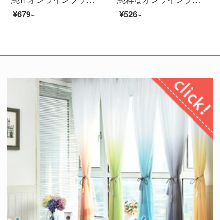
¥679~
¥526~