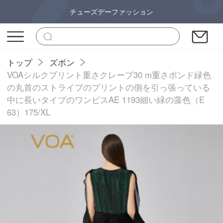
チューズデーファッション
トップ
ズボン
VOAシルクプリント重さクレープ30 m重さポンド緑色
の丸首のストライプのプリントの側を引っ張っている
中に長いタイプのワンピスAE 1193細い緑の藻色（E
63）175/XL