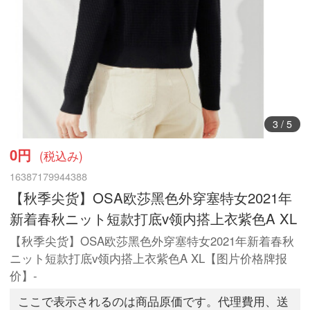
3
/
5
0円
(税込み)
16387179944388
【秋季尖货】OSA欧莎黑色外穿塞特女2021年
新着春秋ニット短款打底v领内搭上衣紫色A XL
【秋季尖货】OSA欧莎黑色外穿塞特女2021年新着春秋
ニット短款打底v领内搭上衣紫色A XL【图片价格牌报
价】-
ここで表示されるのは商品原価です。代理費用、送