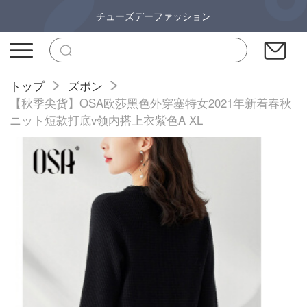
チューズデーファッション
トップ
ズボン
【秋季尖货】OSA欧莎黑色外穿塞特女2021年新着春秋
ニット短款打底v领内搭上衣紫色A XL