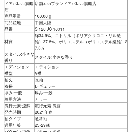
ドアパレル旗艦
店舗:osaブランドアパレル旗艦店
店
商品重量
100.00 g
商品産地
中国大陸
品番
S 120 JC 16011
綿34.9%、ニトリル（ポリアクリロニトリル繊
材質
維）37.8%、ポリエステル（ポリエステル繊維）2
7.3%
スタイル:小さな
スタイル:小さな香り
香り
エディション
エディション
襟型
V襟
袖丈
長袖
衣長
レギュラー
厚み:一般
厚み:一般
着用方法
カラー
流行元素:流蘇
流行元素:流蘇
発売時期
2021年春
袖タイプ
通常袖
適用年齢
25-29歳
パターン:純色
パターン:純色