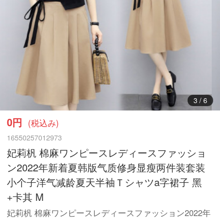
4
/
6
0円
(税込み)
16550257012973
妃莉杋 棉麻ワンピースレディースファッショ
ン2022年新着夏韩版气质修身显瘦两件装套装
小个子洋气减龄夏天半袖Ｔシャツa字裙子 黑
+卡其 M
妃莉杋 棉麻ワンピースレディースファッション2022年