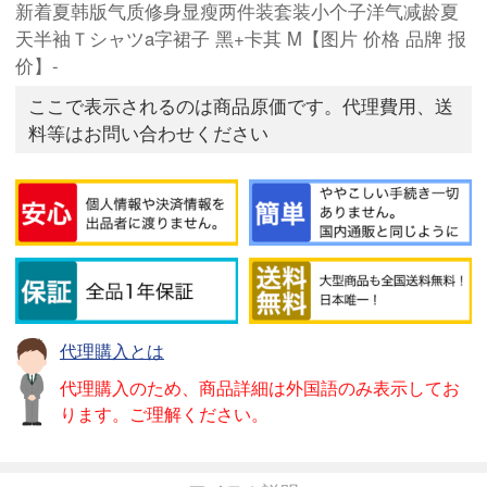
新着夏韩版气质修身显瘦两件装套装小个子洋气减龄夏
天半袖Ｔシャツa字裙子 黑+卡其 M【图片 价格 品牌 报
价】-
ここで表示されるのは商品原価です。代理費用、送
料等はお問い合わせください
代理購入とは
代理購入のため、商品詳細は外国語のみ表示してお
ります。ご理解ください。