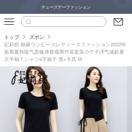
チューズデーファッション
トップ
ズボン
妃莉杋 棉麻ワンピースレディースファッション2022年
新着夏韩版气质修身显瘦两件装套装小个子洋气减龄夏
天半袖Ｔシャツa字裙子 黑+卡其 M