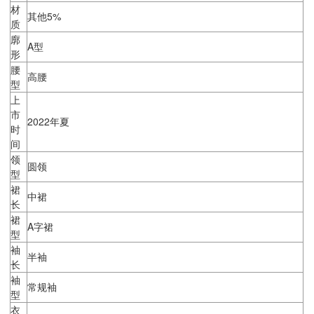
材
其他5%
质
廓
A型
形
腰
高腰
型
上
市
2022年夏
时
间
领
圆领
型
裙
中裙
长
裙
A字裙
型
袖
半袖
长
袖
常规袖
型
衣