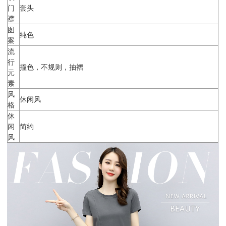
门
套头
襟
图
纯色
案
流
行
撞色，不规则，抽褶
元
素
风
休闲风
格
休
闲
简约
风