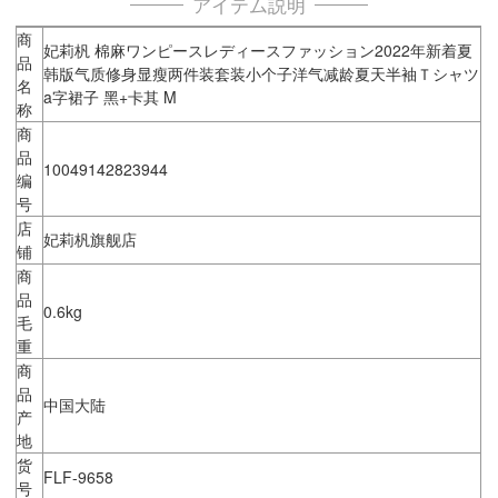
アイテム説明
商
妃莉杋 棉麻ワンピースレディースファッション2022年新着夏
品
韩版气质修身显瘦两件装套装小个子洋气减龄夏天半袖Ｔシャツ
名
a字裙子 黑+卡其 M
称
商
品
10049142823944
编
号
店
妃莉杋旗舰店
铺
商
品
0.6kg
毛
重
商
品
中国大陆
产
地
货
FLF-9658
号