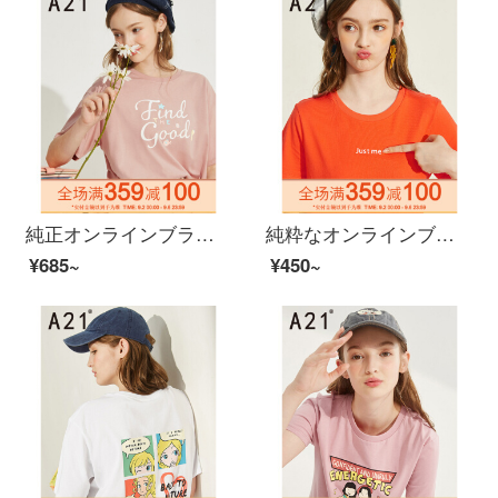
純正オンラインブランドA 21レディ・スーフ・ショーンのゆったりしたラウンドネック半袖Tシャッツ2020夏に新上着を着たキャラクタープリントカジュアル服F 02231091ダークピンク160/84 A/M
純粋なオンラインブランドA 21夏に、2020レディ・スーフ・シンプル女性Tシャ・アルファベットプリントの女性Tシャツを新着しました。学生F 02231028新鮮なオレンジの155/80 A/S
¥685~
¥450~