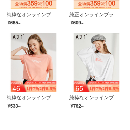
純粋なオンラインブランドA 21夏には、2020レディ・スーフファッション百合女上着を着用しています。ゆったりとした丸首が肩に落ちます。半袖の学生TシャッツF 42231058特白M
純正オンラインブランドA 21夏新着2020レディスファン趣味プリント女性上着丸首半袖シャツ学生Tシャッツ百合tee F 46231061チェリーレッド160/84 A/M
¥685~
¥609~
純粋なオンラインブランドA 21夏には、2020レディスフを新着しています。ファッション百合女短款Tシャッツタートルネック学生服半袖シャツ青春F 42231063ピンクオレンジS
純粋なオンラインブランドA 21夏に、2020レディ・スフを新着しています。ゆったりとした日焼け止め長袖Tシャッツ女性用抽縄薄手の上着です。韓国版白F 42231119特白155/80 A/S
¥533~
¥762~