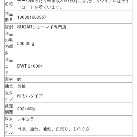
テージゆったり韓国版2021秋冬に新たにカジュアルなライ
名称
トコートを着ています。
商品
100381606957
番号
店舗
SUOARシューマイ専門店
商品
の毛
500.00 g
の重
さ
商品
コー
DWT 210904
ド
素材
綿
袖長
長袖
版タ
ゆるいタイプ
イプ
発売
2021年秋
期間
厚さ
レギュラー
スタ
日系、過分、通勤、百乗り、ものぐさ
イル