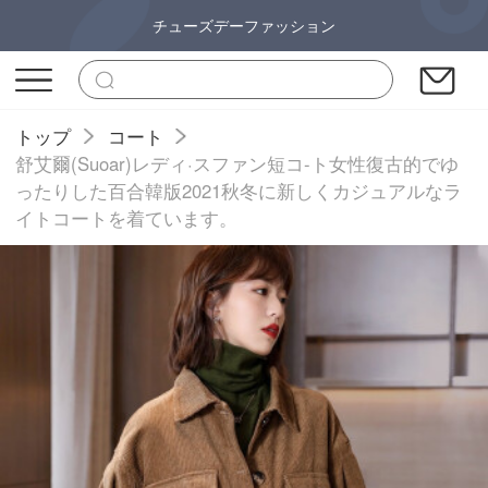
チューズデーファッション
トップ
コート
舒艾爾(Suoar)レディ·スファン短コ-ト女性復古的でゆ
ったりした百合韓版2021秋冬に新しくカジュアルなラ
イトコートを着ています。