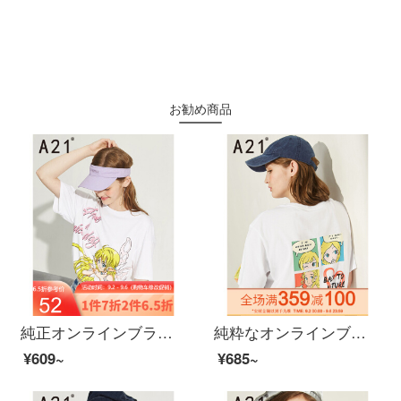
お勧め商品
純正オンラインブランドA 21夏新着2020レディスフィア白カジュアル上着ゆったり服女性キャラクタープリント半袖TシャッツF 421046特白165/88 A/L
純粋なオンラインブランドA 21夏には、2020レディ・スーフファッション百合女上着を着用しています。ゆったりとした丸首が肩に落ちます。半袖の学生TシャッツF 42231058特白M
¥609~
¥685~