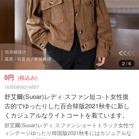
3
/
6
0円
(税込み)
16350806214557
舒艾爾(Suoar)レディ·スファン短コ-ト女性復
古的でゆったりした百合韓版2021秋冬に新し
くカジュアルなライトコートを着ています。
舒艾爾(Suoar)レディ·スファンショートトラック女性ヴ
ィンテージゆったり韓国版2021秋冬にはカジュアルな