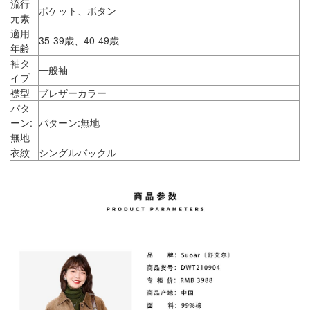
流行
ポケット、ボタン
元素
適用
35-39歳、40-49歳
年齢
袖タ
一般袖
イプ
襟型
ブレザーカラー
パタ
ーン:
パターン:無地
無地
衣紋
シングルバックル