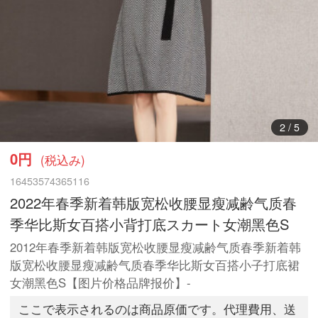
3
/
5
0円
(税込み)
16453574365116
2022年春季新着韩版宽松收腰显瘦减齢气质春
季华比斯女百搭小背打底スカート女潮黑色S
2012年春季新着韩版宽松收腰显瘦减齢气质春季新着韩
版宽松收腰显瘦减齢气质春季华比斯女百搭小子打底裙
女潮黑色S【图片价格品牌报价】-
ここで表示されるのは商品原価です。代理費用、送