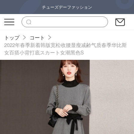
チューズデーファッション
トップ
コート
2022年春季新着韩版宽松收腰显瘦减齢气质春季华比斯
女百搭小背打底スカート女潮黑色S