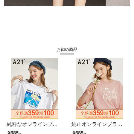
お勧め商品
純粋なオンラインブランドA 21夏には、2020レディ・スーフを新着しています。
純正オンラインブランドA 21レディ・スーフ・ショーンのゆったりしたラウンドネック半袖Tシャッツ2020夏に新上着を着たキャラクタープリントカジュアル服F 02231091ダークピンク160/84 A/M
¥685~
¥685~