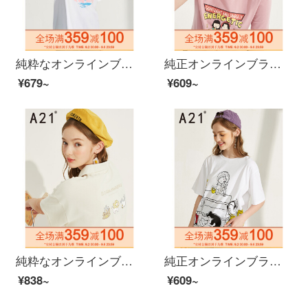
純粋なオンラインブランドA 21夏には、2020レディ・スーフファッション百合女Tシャッツがゆったりと肩に落ちる半袖の学生T 4 02231162特白160/84 A/Mを新着しています。
純正オンラインブランドA 21夏新着2020レディスファン趣味プリント女性上着丸首半袖シャツ学生Tシャッツ百合tee F 46231061チェリーレッド160/84 A/M
¥679~
¥609~
純粋なオンラインブランドA 21夏に、2020レディ・スーフを新着しています。ファッション少女Tシャッツがゆったりと肩に落ちてきます。半袖プルオーバーの女性ポロシャツF 4 02231115浅ka其160/84 A/M
純正オンラインブランドA 21夏に、2020レディ・スーフを新着しています。プリントガールの上着がゆったりとしていて、襟が肩に落ちます。半袖Tシャッツの中に長いサイズのF 4 02231064特白150/76 A/XS
¥838~
¥609~