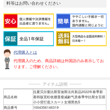
料等はお問い合わせください
代理購入とは
代理購入のため、商品詳細は外国語のみ表示してお
ります。ご理解ください。
アイテム説明
拉夏贝尔曼比斯雷迪斯法肖新品2022年春季新
商品名称
着韩版宽松收腰显瘦减齢气质春季华比斯女百搭
小小背打底スカート女潮黑色S
商品番号
1004356146319