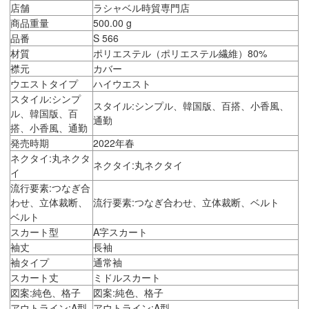
店舗
ラシャベル時貿専門店
商品重量
500.00 g
品番
S 566
材質
ポリエステル（ポリエステル繊維）80%
襟元
カバー
ウエストタイプ
ハイウエスト
スタイル:シンプ
スタイル:シンプル、韓国版、百搭、小香風、
ル、韓国版、百
通勤
搭、小香風、通勤
発売時期
2022年春
ネクタイ:丸ネクタ
ネクタイ:丸ネクタイ
イ
流行要素:つなぎ合
わせ、立体裁断、
流行要素:つなぎ合わせ、立体裁断、ベルト
ベルト
スカート型
A字スカート
袖丈
長袖
袖タイプ
通常袖
スカート丈
ミドルスカート
図案:純色、格子
図案:純色、格子
アウトライン:A型
アウトライン:A型