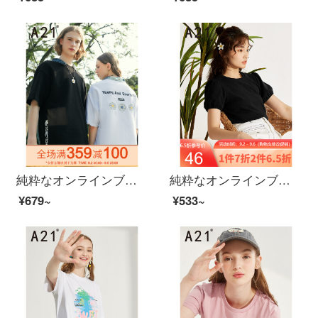
純粋なオンラインブランドA 21夏2020プリントの襟半袖を持っています。ゆったりと肩を落とすTシャツカップルの上着F 02031001黒160/76 A/XS
純粋なオンラインブランドA 21夏には、2020レディスフを着用しています。ピュアな色の女性半袖Tシャッツ修身気質ランタン袖トップスF 02231026黒165/88 A/L
¥679~
¥533~