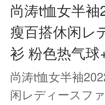
尚涛t恤女半袖
瘦百搭休闲レ
衫 粉色热气球+
尚涛t恤女半袖2
闲レディースファ