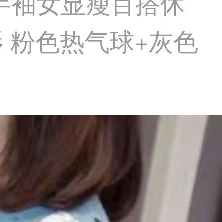
恤半袖女显瘦百搭休
 粉色热气球+灰色