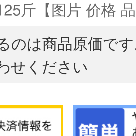
-125斤【图片 价格 
るのは商品原価です
わせください