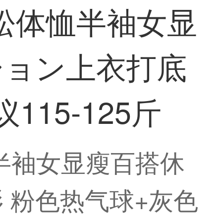
宽松体恤半袖女显
ション上衣打底
115-125斤
恤半袖女显瘦百搭休
 粉色热气球+灰色