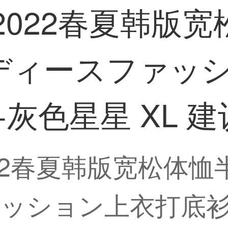
2022春夏韩版
ディースファッ
灰色星星 XL 建议
022春夏韩版宽松体
ッション上衣打底衫