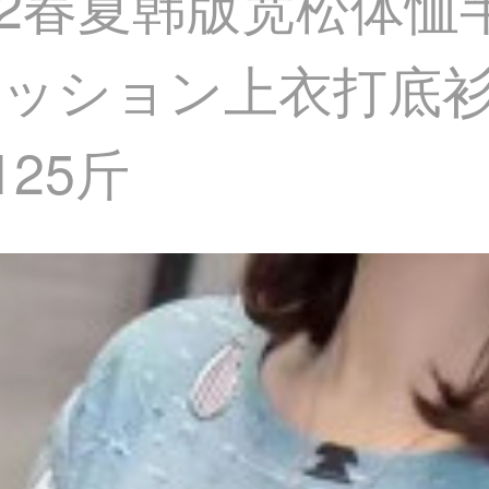
022春夏韩版宽松体
ッション上衣打底衫
125斤