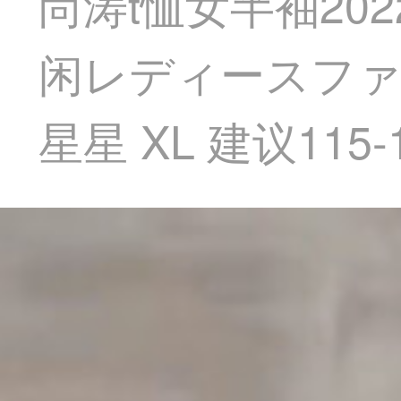
尚涛t恤女半袖2
闲レディースファ
星星 XL 建议115-