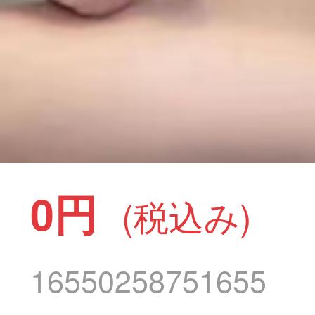
0円
(税込み)
16550258751655