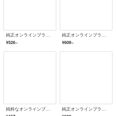
純正オンラインブランドA 21夏に、2020レディ・スーフを新着しています。プリントガールの上着がゆったりとしていて、襟が肩に落ちます。半袖Tシャッツの中に長いサイズのF 4 02231064特白150/76 A/XS
純正オンラインブランドA 21夏2020レディ・スタイル・ショーン女性半袖上着・ゆったり丸首中袖学生刺しゅうTシャツF 022310775黒150/76 A/XS
¥526~
¥609~
純粋なオンラインブランドA 21夏には、2020レディスフを着用しています。ピュアな色の女性半袖Tシャッツ修身気質ランタン袖トップスには、F 02231026黒160/84 A/Mがあります。
純正オンラインブランドA 21夏新着2020レディスファン少女心プリントTシャッツ女史ゆったり半袖服学生白い上衣F 02231052豆緑160/84 A/M