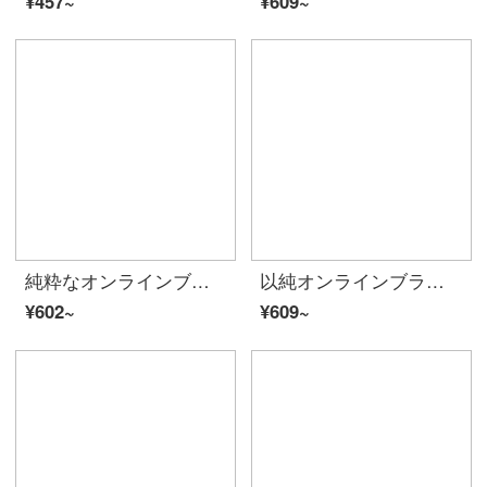
¥457~
¥609~
純粋なオンラインブランドA 21夏には、2020レディ・スーフファッション百合女上着を着用しています。ゆったりとした丸首が肩に落ちます。半袖の学生TシャッツF 42231058特白S。
以純オンラインブランドA 21レディ・スーフフゆったり半袖Tシャッツ2020夏新作アニメ少女プリント女子夏服白い上着F 02231106特白150/76 A/XS
¥602~
¥609~