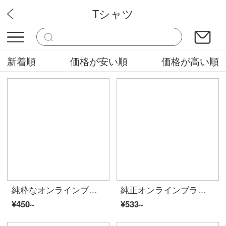
Tシャツ
チューズデーファッション
新着順
価格が安い順
価格が高い順
純粋なオンラインブランドA 21夏に、2020レディ・スフを新着しています。ファンシー・ブロードウェーの白い女性Tシャツです。ゆったりとした丸首が肩に落ちます。半袖の学生服F 4 02231006特白155/80 A/S
純正オンラインブランドA 21夏には2020レディ・スフを新着しています。プリントガールの上着の丸首半袖シャツは学生Tシャッツ・パーフェクトF 4 02231061特白150/76 A/XS
¥450~
¥533~