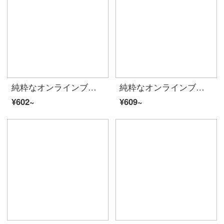
純粋なオンラインブランドA 21夏2020プリントの襟半袖を持っています。ゆったりと肩を落とすTシャツカップルの上着F 02031001特白170/84 A/M
純粋なオンラインブランドA 21夏には、2020レディ・スーフを新着しています。
¥602~
¥609~