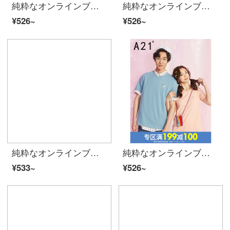
純粋なオンラインブランドA 21夏に、2020カップルのためのスポーツプリントTシャッツのゆったり半袖上着ファッション男性R 402134 1274黒-男性用M
純粋なオンラインブランドA 21夏には、2020女性漫画カップルの上着に白潮男性の丸首半袖Tシャツの服R 40213 1283男性のスタイル-ホワイトS
¥526~
¥526~
純粋なオンラインブランドA 21夏に、2020レイディ・スーフを新着しています。シンプルな横縞のブラウスのゆったりとした丸首Tシャツの学生F 02231066チェリーレッド160/84 A/M
純粋なオンラインブランドA 21夏には、2020男女カップルのための漫画Tシャツル男性の丸首半袖上着R 40213 1253女性用モデル-土紅Mを新着しています。
¥533~
¥526~