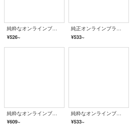
純粋なオンラインブランドA 21夏には、2020夏のカップルの服を新たに着て、男女のゆったりとしたラウンドネック半袖TシャツのファッションR 40213 1013男性用モデル-ホワイトM
純正オンラインブランドA 21レディ・シフが2020夏にリリースしたゆったり半袖Tシャッツの爽やかなアルファベットプリントの上着夏服F 02231049の深灰155/80 A/S
¥526~
¥533~
純粋なオンラインブランドA 21夏には2020レディスフを新着しています。ファッションストライプがゆったりと折り襟Tシャッツ半袖ポロシャツのショートモデルF 42231065/84 A/M
純粋なオンラインブランドA 21夏には、2020レディ・スーフファッション白い上着のゆったりとしたラウンドカラーTシャッツ女性のパンチング半袖の服F 42231062特白150/76 A/XS
¥609~
¥533~