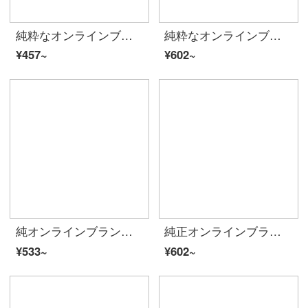
純粋なオンラインブランドA 21夏には、2020甘い男女Tシャッツのファッション的な男性上着の丸首半袖シャツの女性百組のカップル服R 40212130 1220男性モデル-ホワイトS
純粋なオンラインブランドA 21夏には、2020ファッションの百合トップスと男女Tシャツーの丸首半袖シャツを新たに着て、カップル服には甘いカップル服R 40213222男性用-浅粉緑S
¥457~
¥602~
純オンラインブランドA 21夏には2020レディ・スーフを新着しています。プリント女性のゆったりしたTシャッツが肩に落ちます。半袖シャツファッションtee短いF 4 02231095ピンク緑165/88 A/L
純正オンラインブランドA 21夏新着2020レイディ・スーフフカジュアルアニメ半袖トップス女性ゆったり中袖Tシャッツ中長款bf風F 4 02231056特白160/84 A/M
¥533~
¥602~