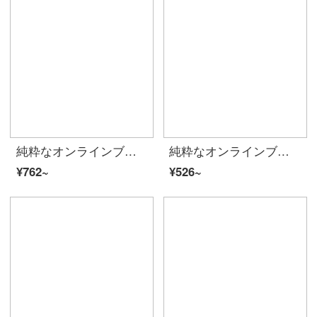
純粋なオンラインブランドA 21夏に、2020レディ・スーフを新着しています。ストリート風の女性Tシャッツのゆったりとした丸首が肩に落ちます。半袖の上着F 4 02231071緑160/84 A/M
純粋なオンラインブランドA 21夏には、2020カップルにゆったりとしたラウンドネックの女性Tシャツを着用します。男性の肩に半袖のシャツは、新鮮な上着F 02031002浅kaその170/84 A/M
¥762~
¥526~