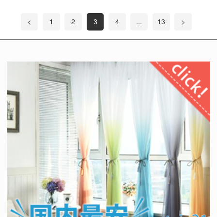
<
1
2
3
4
...
13
>