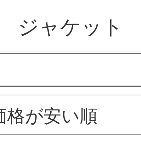
ジャケット
チューズデーファッショ
価格が安い順