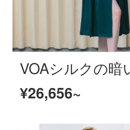
¥26,656~