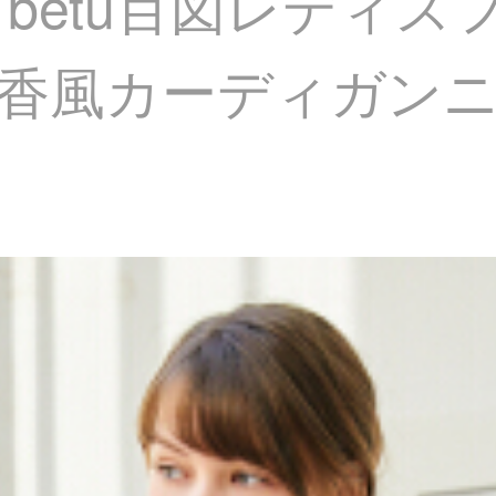
】betu百図レディ
風カーディガンニット女