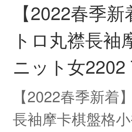
【2022春季
トロ丸襟長袖
ニット女2202 
【2022春季新着
長袖摩卡棋盤格小香