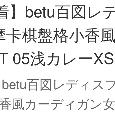
新着】betu百図
摩卡棋盤格小香
T 05浅カレーXS
】betu百図レディ
風カーディガン女性22