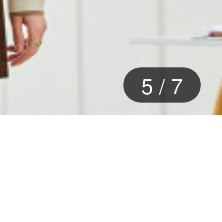
6
/
7