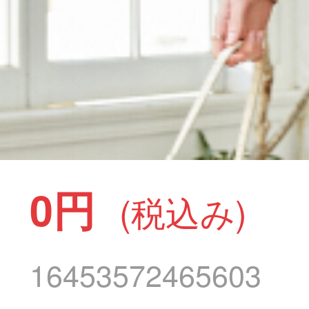
0円
(税込み)
16453572465603