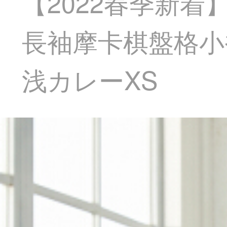
【2022春季新着
長袖摩卡棋盤格小香
浅カレーXS