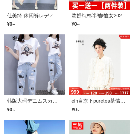
仕美绮 休闲裤レディースファッション套装2022年夏新着韩版宽松时尚洋气休闲女神范棉麻网红工装裤两件装运动ズボン女夏天 军绿色 L【建议100-115斤】
欧妤纯棉半袖t恤女2022夏レディースファッション新着韩版宽松百搭显瘦休闲体恤女上衣打底衫 白色【蓝油画熊】+蓝色易拉罐 XL建议110-120斤
¥0~
¥0~
韩版大码デニムスカートカジュアルファッション気质半袖プリント夏2枚セットスカート女性夏白T+浅色S
ein言旗下puretea茶愫白色五分长袖透かし开衫毛ニット2022夏新着レディスフィア暮白S
¥0~
¥0~