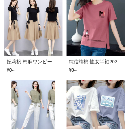
妃莉杋 棉麻ワンピースレディースファッション2022年新着夏韩版气质修身显瘦两件装套装小个子洋气减龄夏天半袖Ｔシャツa字裙子 黑+卡其 M
纯信纯棉t恤女半袖2021新着半袖女夏韩版宽松显瘦胖mm百搭大码休闲レディースファッション上衣打底衫 紫红色【半袖】Love XL 120-140斤
¥0~
¥0~