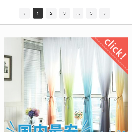
<
1
2
3
...
5
>