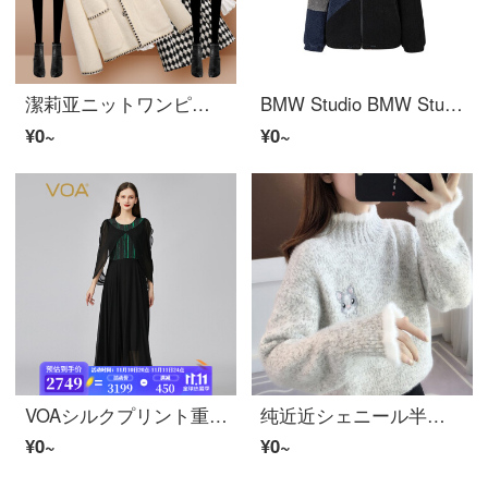
潔莉亚ニットワンピス2021年秋冬ワンピス女性ファッションカジュアルスーツ女性厚いワンピスクリップ綿を厚くした二点セットのスーツスカート、秋冬ボトムス206二つセットのスーツSは100斤以下を提案します。
BMW Studio BMW Studio 2021年秋冬新商品のレディ・スフ・ションがニットジャケを縫う。WM 9 J 017 HCX 012 NAVY COMBO 2
¥0~
¥0~
VOAシルクプリント重さクレープ30 m重さポンド緑色の丸首のストライプのプリントの側を引っ張っている中に長いタイプのワンピスAE 1193細い緑の藻色（E 63）175/XL
纯近近シェニール半高领女士セパター2021年冬新着ニト女ゆったり外装怠惰加湿030花灰色030 L
¥0~
¥0~