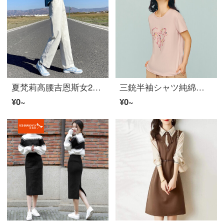
夏梵莉高腰吉恩斯女2022年春季新着レディス时尚裤女百搭长裤女高腰搭扣设计脚边宽松直筒吉恩斯女杏色XS
三銃半袖シャツ純綿女2022春夏水柔綿丸襟半袖Tシャツゆったり通気プリント下地シャツファンデーション花170(XL)
¥0~
¥0~