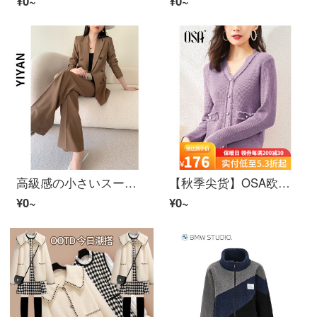
¥0~
¥0~
高級感の小さいスーツの女性の職業の服装のレディのスフィアのスーツの秋冬のハイエンドの職業のレジャーの韓国版のファッションの気質の女神の範の2つのスーツのカーキ色のスーツのL
【秋季尖货】OSA欧莎黑色外穿塞特女2021年新着春秋ニット短款打底v领内搭上衣紫色A XL
¥0~
¥0~