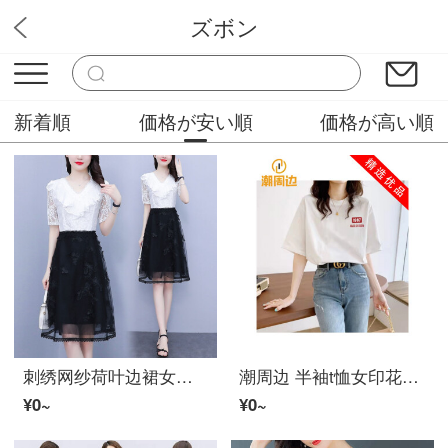
ズボン
チューズデーファッション
新着順
価格が安い順
価格が高い順
刺绣网纱荷叶边裙女夏2022レディースファッション新着遮肚子显瘦洋气蕾丝ワンピース 白色【上白下黑】 L 建议100-115斤
潮周边 半袖t恤女印花Ｔシャツ半袖女学生韩版2022夏新着圆领透气ins甜辣Ｔシャツ 白色322XXERT XXS码【建议10斤】
¥0~
¥0~