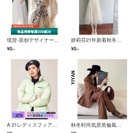
现货-原创デザイナーレディスフィア魔女と骑士温婉気质显瘦鳄皮斯2022春精致刺繍腰法式小性感遮肉长裙白XL(现货)
妍莉芬21年新着秋冬连衣裙优雅小香风気质名媛御姐超仙女神范穿搭配白色赛塔网纱ニットスカート女性秋冬米白色赛塔+白色网纱スカーレットM
¥0~
¥0~
A 21レディスフィア梭织宽松立领长袖开胸厚羽毛cort浅粉绿M
秋冬时尚気质英倫風職業正装深カレー色高級感ネット赤スーツ深カレー色スーツS