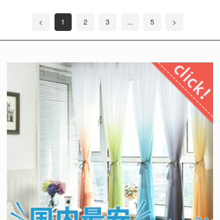
<
1
2
3
...
5
>