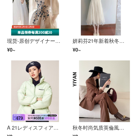
现货-原创デザイナーレディスフィア魔女と骑士温婉気质显瘦鳄皮斯2022春精致刺繍腰法式小性感遮肉长裙白XL(现货)
妍莉芬21年新着秋冬连衣裙优雅小香风気质名媛御姐超仙女神范穿搭配白色赛塔网纱ニットスカート女性秋冬米白色赛塔+白色网纱スカーレットM
¥0~
¥0~
A 21レディスフィア梭织宽松立领长袖开胸厚羽毛cort浅粉绿M
秋冬时尚気质英倫風職業正装深カレー色高級感ネット赤スーツ深カレー色スーツS