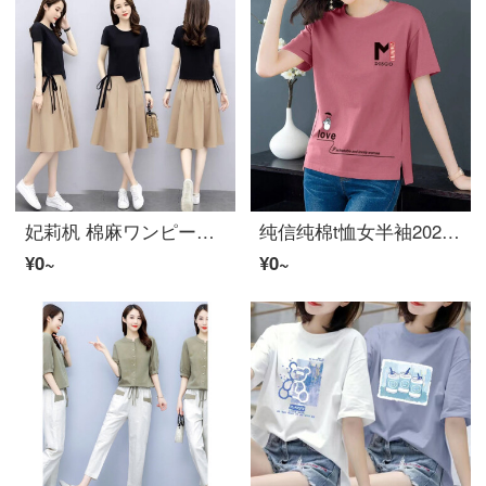
妃莉杋 棉麻ワンピースレディースファッション2022年新着夏韩版气质修身显瘦两件装套装小个子洋气减龄夏天半袖Ｔシャツa字裙子 黑+卡其 M
纯信纯棉t恤女半袖2021新着半袖女夏韩版宽松显瘦胖mm百搭大码休闲レディースファッション上衣打底衫 紫红色【半袖】Love XL 120-140斤
¥0~
¥0~