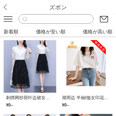
ズボン
チューズデーファッション
新着順
価格が安い順
価格が高い順
刺绣网纱荷叶边裙女夏2022レディースファッション新着遮肚子显瘦洋气蕾丝ワンピース 白色【上白下黑】 L 建议100-115斤
潮周边 半袖t恤女印花Ｔシャツ半袖女学生韩版2022夏新着圆领透气ins甜辣Ｔシャツ 白色322XXERT XXS码【建议10斤】
¥0~
¥0~