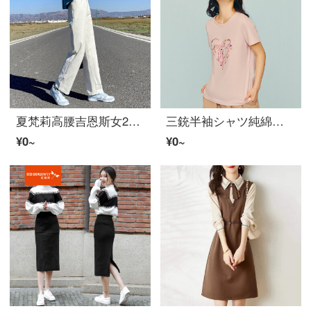
夏梵莉高腰吉恩斯女2022年春季新着レディス时尚裤女百搭长裤女高腰搭扣设计脚边宽松直筒吉恩斯女杏色XS
三銃半袖シャツ純綿女2022春夏水柔綿丸襟半袖Tシャツゆったり通気プリント下地シャツファンデーション花170(XL)
¥0~
¥0~