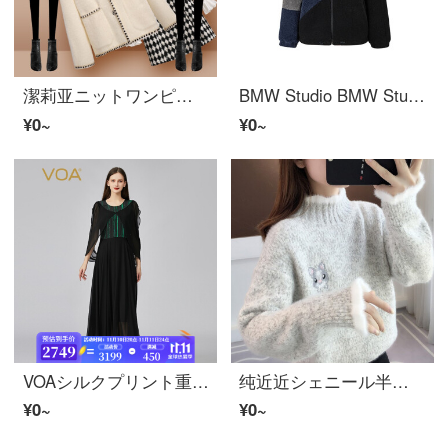
潔莉亚ニットワンピス2021年秋冬ワンピス女性ファッションカジュアルスーツ女性厚いワンピスクリップ綿を厚くした二点セットのスーツスカート、秋冬ボトムス206二つセットのスーツSは100斤以下を提案します。
BMW Studio BMW Studio 2021年秋冬新商品のレディ・スフ・ションがニットジャケを縫う。WM 9 J 017 HCX 012 NAVY COMBO 2
¥0~
¥0~
VOAシルクプリント重さクレープ30 m重さポンド緑色の丸首のストライプのプリントの側を引っ張っている中に長いタイプのワンピスAE 1193細い緑の藻色（E 63）175/XL
纯近近シェニール半高领女士セパター2021年冬新着ニト女ゆったり外装怠惰加湿030花灰色030 L
¥0~
¥0~