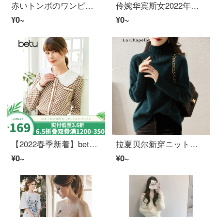
赤いトンボのワンピスのスーツの新しい韓国版のファッションのニットの長袖と中長の金のレディのスフィアのスカーフのスーツのスカートのピクチャーの色は平均しています
伶婉华宾斯女2022年春秋新着レディスフィア気质假两件连接蝶ネクタイベルト腰装饰ファッションスカート子女潮新品早秋カレー色M
¥0~
¥0~
【2022春季新着】betu百図レディスフィアレトロ丸襟長袖摩卡棋盤格小香風カーディガンニット女2202 T 05浅カレーXS
拉夏贝尔新穿ニットレディスフィア新品2021百搭头衫套塔圆领针织地底衫内搭衫外穿ニット女蓝.平均サイズ(80斤-140斤を推奨)
¥0~
¥0~