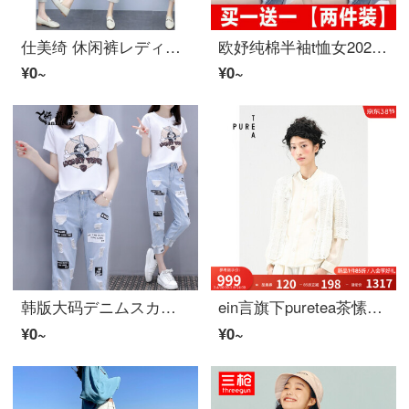
仕美绮 休闲裤レディースファッション套装2022年夏新着韩版宽松时尚洋气休闲女神范棉麻网红工装裤两件装运动ズボン女夏天 军绿色 L【建议100-115斤】
欧妤纯棉半袖t恤女2022夏レディースファッション新着韩版宽松百搭显瘦休闲体恤女上衣打底衫 白色【蓝油画熊】+蓝色易拉罐 XL建议110-120斤
¥0~
¥0~
韩版大码デニムスカートカジュアルファッション気质半袖プリント夏2枚セットスカート女性夏白T+浅色S
ein言旗下puretea茶愫白色五分长袖透かし开衫毛ニット2022夏新着レディスフィア暮白S
¥0~
¥0~