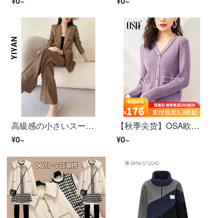
¥0~
¥0~
高級感の小さいスーツの女性の職業の服装のレディのスフィアのスーツの秋冬のハイエンドの職業のレジャーの韓国版のファッションの気質の女神の範の2つのスーツのカーキ色のスーツのL
【秋季尖货】OSA欧莎黑色外穿塞特女2021年新着春秋ニット短款打底v领内搭上衣紫色A XL
¥0~
¥0~